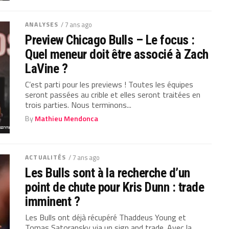
ANALYSES
/ 7 ans ago
Preview Chicago Bulls – Le focus :
Quel meneur doit être associé à Zach
LaVine ?
C’est parti pour les previews ! Toutes les équipes
seront passées au crible et elles seront traitées en
trois parties. Nous terminons...
By
Mathieu Mendonca
ACTUALITÉS
/ 7 ans ago
Les Bulls sont à la recherche d’un
point de chute pour Kris Dunn : trade
imminent ?
Les Bulls ont déjà récupéré Thaddeus Young et
Tomas Satoransky via un sign and trade. Avec la