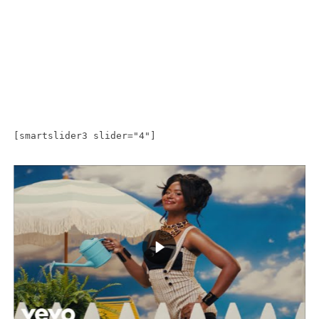
[smartslider3 slider="4"]