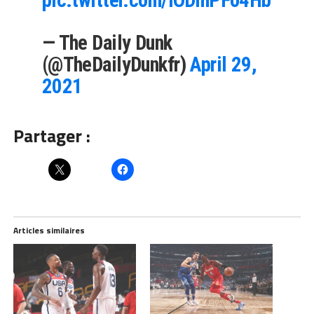
pic.twitter.com/iODmPFo4Hb
— The Daily Dunk
(@TheDailyDunkfr)
April 29,
2021
Partager :
Articles similaires