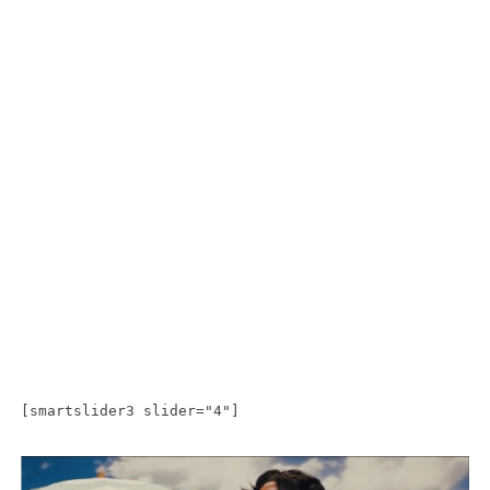
[smartslider3 slider="4"]