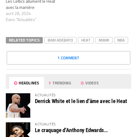
Les Celtics allument le Heat
avec la manière
avril 28, 2024
Dans "Actualités"
RELATED TOPICS
BAM ADEBAYO
HEAT
MIAMI
NBA
1 COMMENT
HEADLINES
TRENDING
VIDEOS
ACTUALITÉS
Derrick White et le lien d’âme avec le Heat
ACTUALITÉS
Le craquage d’Anthony Edwards…