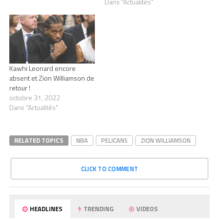
Dans "Actualités"
Kawhi Leonard encore
absent et Zion Williamson de
retour !
octobre 31, 2022
Dans "Actualités"
RELATED TOPICS
NBA
PELICANS
ZION WILLIAMSON
CLICK TO COMMENT
HEADLINES
TRENDING
VIDEOS