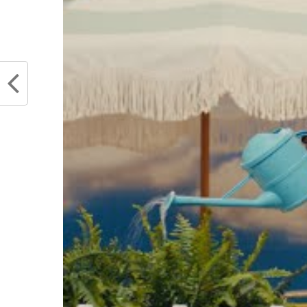
Partager :
Articles similaires
Quand Victor Wembanyama et ses
L’incr
2.19 mètres shootent sur la
Kyrie 
défense comme Stephen Curry, le
sur la
résultat est indécent…
avril 
octobre 1, 2022
Dans "
Dans "Actualités"