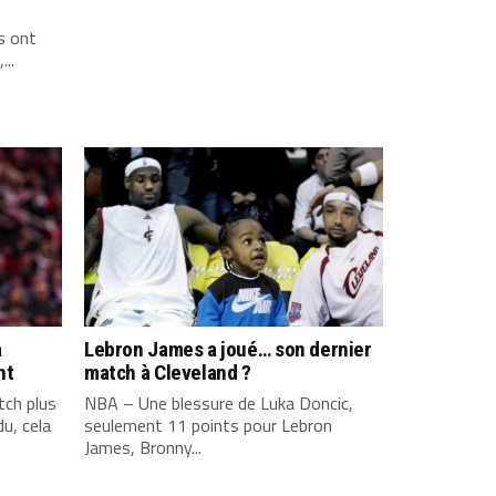
s ont
...
a
Lebron James a joué… son dernier
nt
match à Cleveland ?
ch plus
NBA – Une blessure de Luka Doncic,
u, cela
seulement 11 points pour Lebron
James, Bronny...