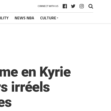
CONNECT WITH US
ILITY
NEWS NBA
CULTURE
me en Kyrie
s irréels
es