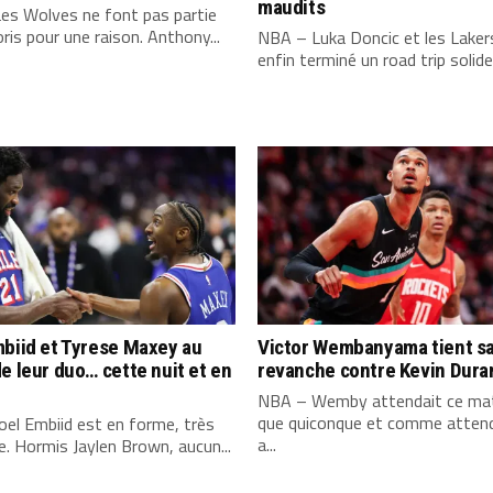
maudits
es Wolves ne font pas partie
ris pour une raison. Anthony...
NBA – Luka Doncic et les Laker
enfin terminé un road trip solide,
biid et Tyrese Maxey au
Victor Wembanyama tient s
e leur duo… cette nuit et en
revanche contre Kevin Dura
NBA – Wemby attendait ce mat
que quiconque et comme attend
el Embiid est en forme, très
a...
. Hormis Jaylen Brown, aucun...