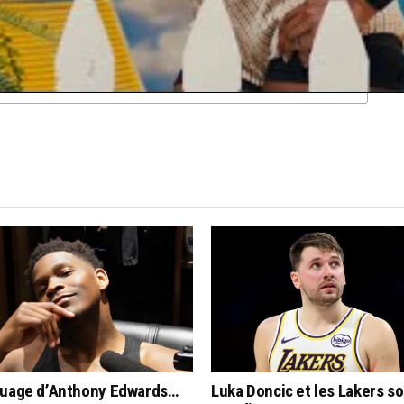
FT
NBA
VICTOR WEMBANYAMA
CLICK TO COMMENT
quage d’Anthony Edwards…
Luka Doncic et les Lakers s