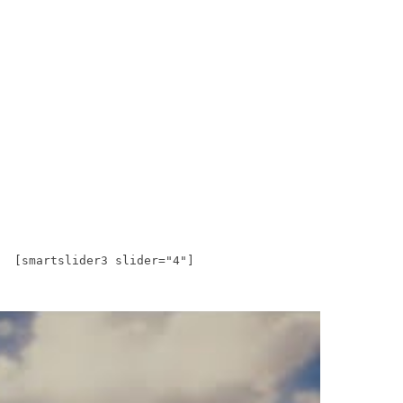
[smartslider3 slider="4"]