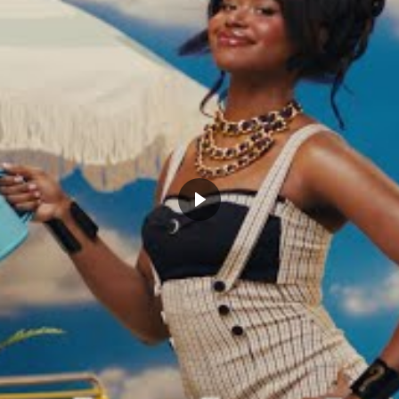
oyable enchaînement de
Le move de la nuit : Victor
Irving pour le buzzer beater
Wembanyama sort un layup à la
 tronche de la défense
Kyrie Irving dès son 1er match
11, 2024
octobre 10, 2023
Actualités"
Dans "Actualités"