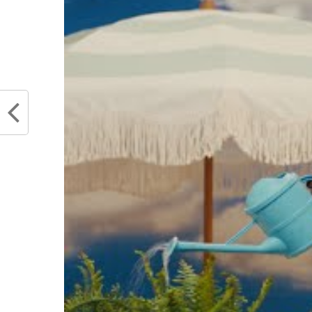
Jimmy Butler mange
gagne : l’école de 
Partager :
Articles similaires
L’insolence de Victor Wembanyama
La décl
: le shoot à 3 points sans regarder
maturi
à la Stephen Curry et tout ça avec
concer