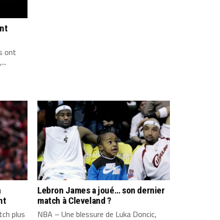
ont
s ont
...
a
Lebron James a joué… son dernier
nt
match à Cleveland ?
ch plus
NBA – Une blessure de Luka Doncic,