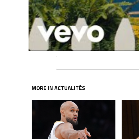
l’équipe de France…
l’ailie
novembre 15, 2022
GOAT
Dans "Actualités"
novem
Dans "
RELATED TOPICS
NICOLAS BATUM
MORE IN ACTUALITÉS