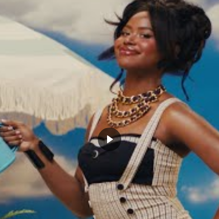
 tout cru Devin Booker pour la
la défense, c’est par ici
a du jour : l’incroyable
Victor Wembanyama : « Je
té de Victor Wembanyama
m’inquiète pour les adversaires
nant l’équipe de France,
dans quelques années »