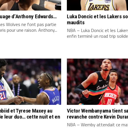
quage d’Anthony Edwards…
Luka Doncic et les Lakers s
maudits
es Wolves ne font pas partie
ris pour une raison. Anthony...
NBA – Luka Doncic et les Laker
enfin terminé un road trip solide,
biid et Tyrese Maxey au
Victor Wembanyama tient s
e leur duo… cette nuit et en
revanche contre Kevin Dura
NBA – Wemby attendait ce mat