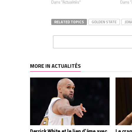
Dans "Actualités"
Dans "
RELATED TOPICS
GOLDEN STATE
JON
MORE IN ACTUALITÉS
Derrick White et le lien d’âme avec
Le cra