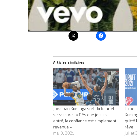
Partager :
Articles similaires
Jonathan Kuminga sort du banc et
La bel
se rassure : « Dès que je suis
Kuming
entré, la confiance est simplement
quitté
revenue »
rêve
mai 9, 2025
juillet