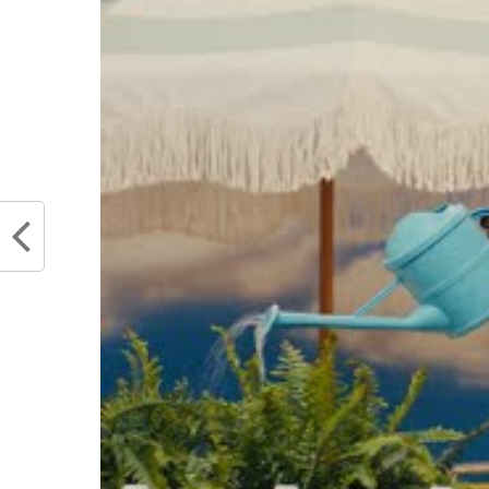
permanence. J’appr
La difficulté pour un Rookie qui év
de trouver sa place, même quand
matchs où l’équipe tourne est l’occ
au collectif. Le retour de Klay Th
des autres à Golden Stade.
Pour Jo
rotation est déjà une belle missio
Un seul match aura suffi au
chauffe. Jonathan Kuminga a
n’a pas gâché l’opportunité q
cela va se concrétiser.
La belle histoire 
de 13 ans qui a qui
rêve