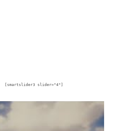
[smartslider3 slider="4"]