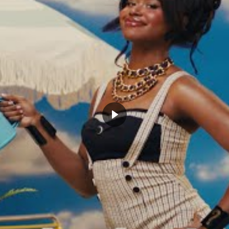
ends tous les jours. »
olue avec une équipe de contenders, c’est bel et bien
 on est sélectionné en 7ème position. Ce genre de
asion de se montrer et de prouver qu’il peut apporter
ompson bouleversera encore le temps de jeu des uns et
nathan Kuminga, avoir un vrai rôle à jouer dans la
n.
 Congolais pour montrer de quel bois il se
 multiplié son temps de jeu par quatre et
u’il avait de l’illustrer. A voir désormais si
de Jonathan Kuminga : un gamin
tté la maison pour réaliser son