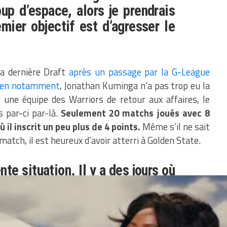
p d’espace, alors je prendrais
mier objectif est d’agresser le
la dernière Draft
après un passage par la G-League
Green notamment
, Jonathan Kuminga n’a pas trop eu la
 une équipe des Warriors de retour aux affaires, le
 par-ci par-là.
Seulement 20 matchs joués avec 8
l inscrit un peu plus de 4 points.
Même s’il ne sait
 match, il est heureux d’avoir atterri à Golden State.
nte situation. Il y a des jours où
e. Il y a des jours où je ne joue
de l’apprentissage. C’est une
Il faut donc rester prêt en