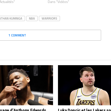
Actualités"
Dans "Vidéos"
ATHAN KUMINGA
NBA
WARRIORS
1 COMMENT
quage d’Anthony Edwards…
Luka Doncic et les Lakers s