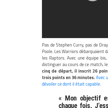
Pas de Stephen Curry, pas de Dra
Poole. Les Warriors débarquaient d
les Raptors. Avec une équipe bis
distinguer au cours de ce match, l
cinq de départ, il inscrit 26 poi
trois points en 36 minutes.
Avec u
dévoiler ce dont il était capable.
« Mon objectif es
chaque fois.
J’es