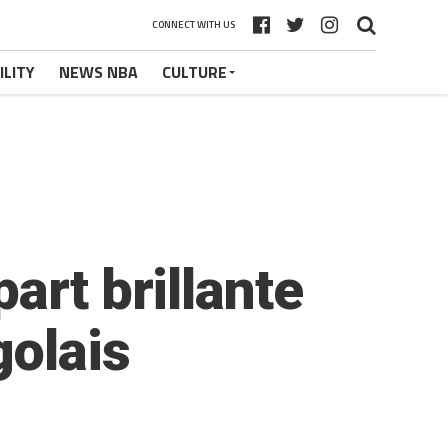
CONNECT WITH US
ILITY
NEWS NBA
CULTURE
art brillante
golais