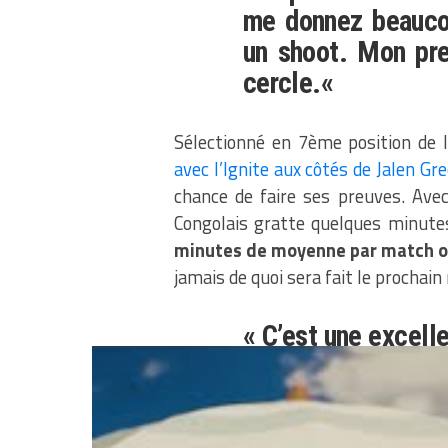
me donnez beaucou
un shoot. Mon pre
cercle.
«
Sélectionné en 7ème position de 
avec l’Ignite aux côtés de Jalen 
chance de faire ses preuves. Avec
Congolais gratte quelques minutes
minutes de moyenne par match où i
jamais de quoi sera fait le prochain
« C’est une excelle
je rentre et je jou
pas. C’est juste 
longue saison. 