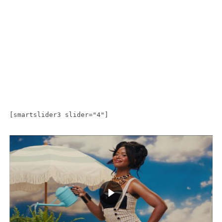
[smartslider3 slider="4"]