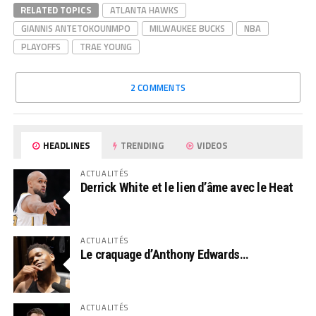
RELATED TOPICS
ATLANTA HAWKS
GIANNIS ANTETOKOUNMPO
MILWAUKEE BUCKS
NBA
PLAYOFFS
TRAE YOUNG
2 COMMENTS
HEADLINES
TRENDING
VIDEOS
ACTUALITÉS
Derrick White et le lien d’âme avec le Heat
ACTUALITÉS
Le craquage d’Anthony Edwards…
ACTUALITÉS