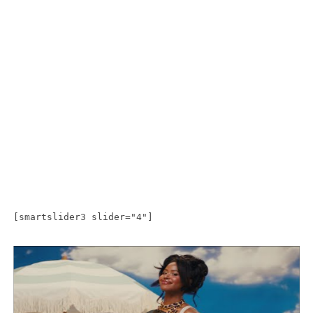
[smartslider3 slider="4"]