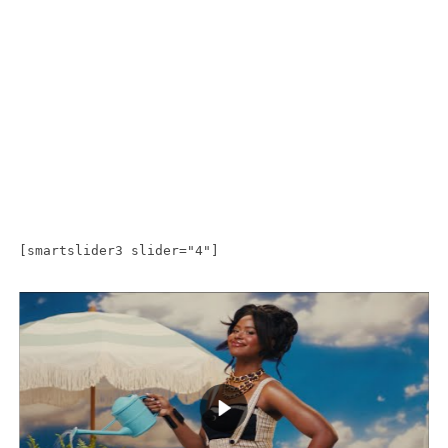
[smartslider3 slider="4"]