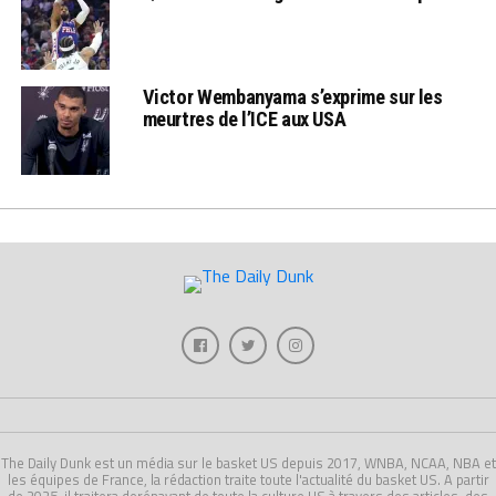
Victor Wembanyama s’exprime sur les
meurtres de l’ICE aux USA
The Daily Dunk est un média sur le basket US depuis 2017, WNBA, NCAA, NBA et
les équipes de France, la rédaction traite toute l'actualité du basket US. A partir
de 2025, il traitera dorénavant de toute la culture US à travers des articles, des