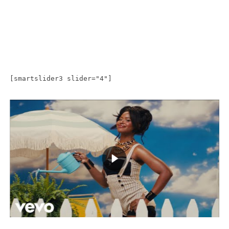
[smartslider3 slider="4"]