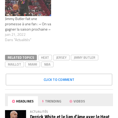
Jimmy Butler fait une
promesse à une fan : « On va
gagner la saison prochaine »
juin 21, 2022
Dans "Actualités"
RELATED TOPICS
HEAT
JERSEY
JIMMY BUTLER
MAILLOT
MIAMI
NBA
CLICK TO COMMENT
HEADLINES
TRENDING
VIDEOS
ACTUALITÉS
Derrick White et le lien d’âme avec le Heat