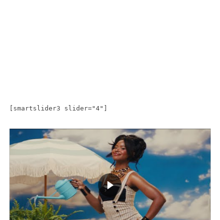
[smartslider3 slider="4"]