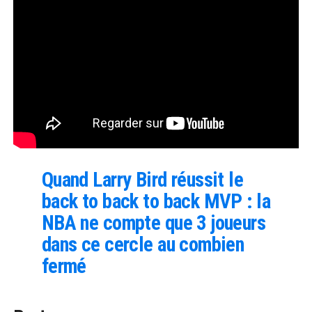
Quand Larry Bird réussit le
back to back to back MVP : la
NBA ne compte que 3 joueurs
dans ce cercle au combien
fermé