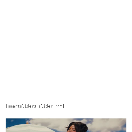
[smartslider3 slider="4"]