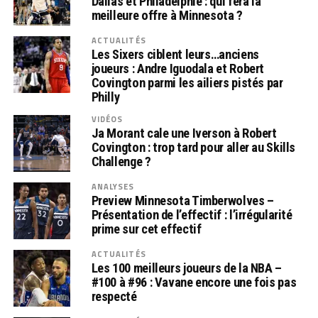
Dallas et Philadelphie : qui fera la
meilleure offre à Minnesota ?
ACTUALITÉS
Les Sixers ciblent leurs…anciens
joueurs : Andre Iguodala et Robert
Covington parmi les ailiers pistés par
Philly
VIDÉOS
Ja Morant cale une Iverson à Robert
Covington : trop tard pour aller au Skills
Challenge ?
ANALYSES
Preview Minnesota Timberwolves –
Présentation de l’effectif : l’irrégularité
prime sur cet effectif
ACTUALITÉS
Les 100 meilleurs joueurs de la NBA –
#100 à #96 : Vavane encore une fois pas
respecté