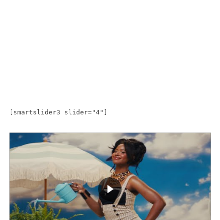
[smartslider3 slider="4"]