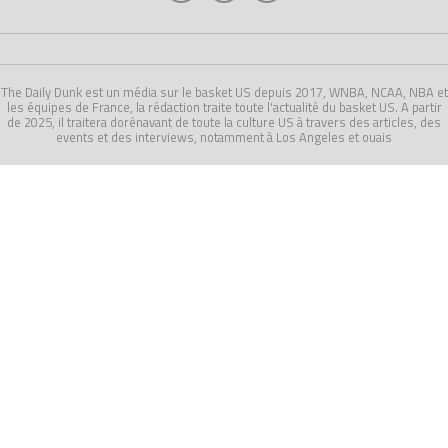
The Daily Dunk est un média sur le basket US depuis 2017, WNBA, NCAA, NBA et
les équipes de France, la rédaction traite toute l'actualité du basket US. A partir
de 2025, il traitera dorénavant de toute la culture US à travers des articles, des
events et des interviews, notamment à Los Angeles et ouais