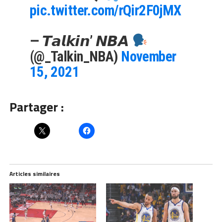
pic.twitter.com/rQir2F0jMX
— 𝙏𝙖𝙡𝙠𝙞𝙣’ 𝙉𝘽𝘼
(@_Talkin_NBA)
November
15, 2021
Partager :
Articles similaires