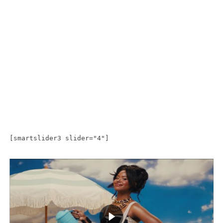
[smartslider3 slider="4"]