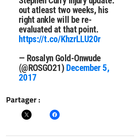
Stephen Curry injury update:
out atleast two weeks, his
right ankle will be re-
evaluated at that point.
https://t.co/KhzrLLU20r
— Rosalyn Gold-Onwude
(@ROSGO21)
December 5,
2017
Partager :