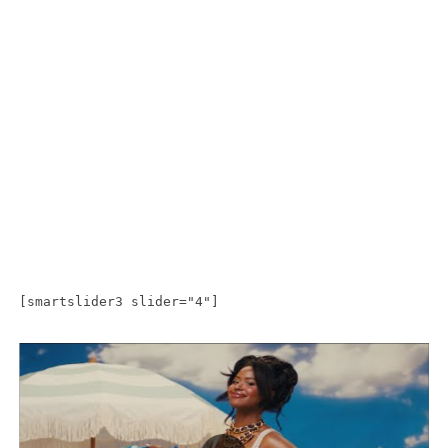
[smartslider3 slider="4"]