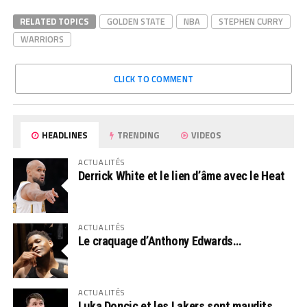
RELATED TOPICS
GOLDEN STATE
NBA
STEPHEN CURRY
WARRIORS
CLICK TO COMMENT
HEADLINES
TRENDING
VIDEOS
ACTUALITÉS
Derrick White et le lien d’âme avec le Heat
ACTUALITÉS
Le craquage d’Anthony Edwards…
ACTUALITÉS
Luka Doncic et les Lakers sont maudits