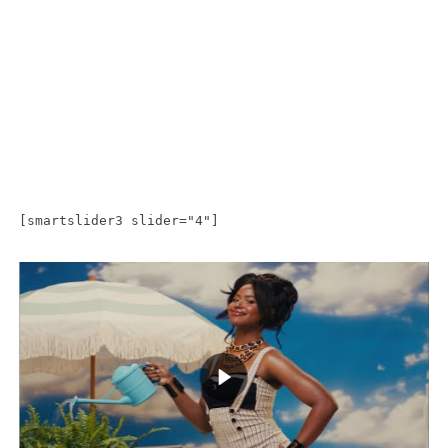
[smartslider3 slider="4"]