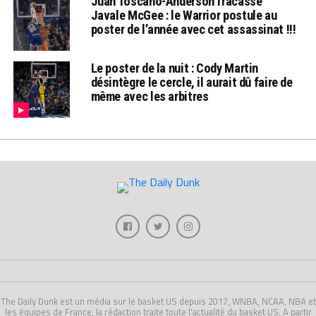
Juan Toscano-Anderson fracasse
Javale McGee : le Warrior postule au
poster de l’année avec cet assassinat !!!
Le poster de la nuit : Cody Martin
désintègre le cercle, il aurait dû faire de
même avec les arbitres
The Daily Dunk est un média sur le basket US depuis 2017, WNBA, NCAA, NBA et
les équipes de France, la rédaction traite toute l'actualité du basket US. A partir