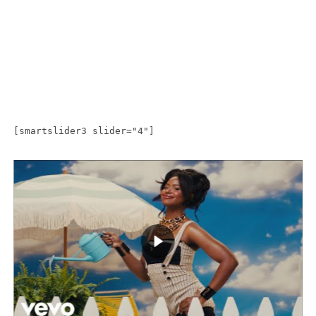
[smartslider3 slider="4"]