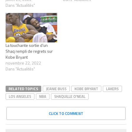
Dans "Actualités"
La touchante sortie d’un
Shaq rempli de regrets sur
Kobe Bryant
novembre 22, 2022
Dans "Actualités"
RELATED TOPICS
JEANIE BUSS
KOBE BRYANT
LAKERS
LOS ANGELES
NBA
SHAQUILLE O'NEAL
CLICK TO COMMENT