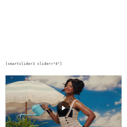
[smartslider3 slider="4"]