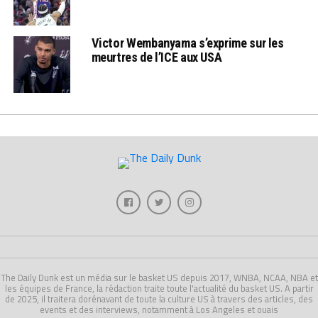
Victor Wembanyama s’exprime sur les
meurtres de l’ICE aux USA
The Daily Dunk est un média sur le basket US depuis 2017, WNBA, NCAA, NBA et
les équipes de France, la rédaction traite toute l'actualité du basket US. A partir
de 2025, il traitera dorénavant de toute la culture US à travers des articles, des
events et des interviews, notamment à Los Angeles et ouais