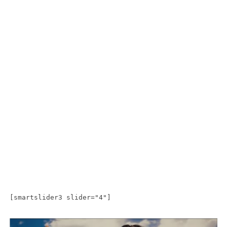
[smartslider3 slider="4"]