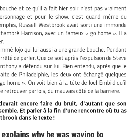
 bouche et ce qu’il a fait hier soir n’est pas vraiment
 personnage et pour le show, c’est quand même du
mphis, Russell Westbrook avait sorti une immonde
e chambré Harrison, avec un fameux « go home ». Il a
r.
ommé Jojo qui lui aussi a une grande bouche. Pendant
rrêté de parler. Que ce soit après l’expulsion de Steve
hony a défendu sur lui. Bien entendu, après que le
aite de Philadelphie, les deux ont échangé quelques
o home ». On voit bien à la tête de Joel Embiid qu’il
 se retrouver parfois, du mauvais côté de la barrière.
evrait encore faire du bruit, d’autant que son
semble. Et parler à la fin d’une rencontre où tu as
tbrook dans le texte !
 explains why he was waving to