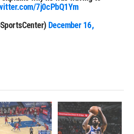
twitter.com/7j0cPbQ1Ym
@SportsCenter)
December 16,