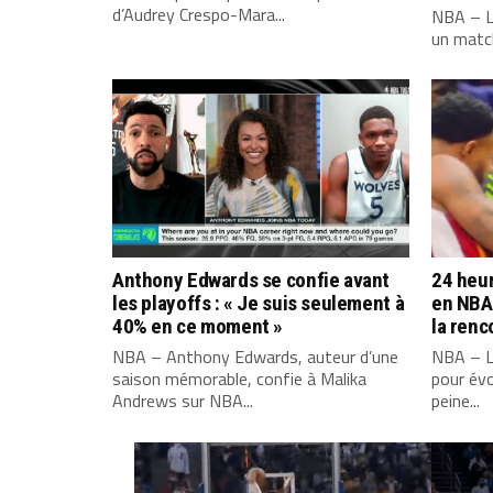
d’Audrey Crespo-Mara...
NBA – L
un match
Anthony Edwards se confie avant
24 heur
les playoffs : « Je suis seulement à
en NBA 
40% en ce moment »
la renc
NBA – Anthony Edwards, auteur d’une
NBA – L
saison mémorable, confie à Malika
pour évo
Andrews sur NBA...
peine...