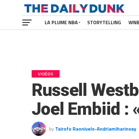
LA PLUME NBA
STORYTELLING
WN
VIDÉOS
Russell Westb
Joel Embiid : 
by
Tsirofo Raonivelo-Andriamiharinosy