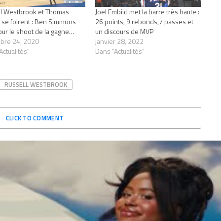
l Westbrook et Thomas
Joel Embiid met la barre très haute :
 se foirent : Ben Simmons
26 points, 9 rebonds,7 passes et
our le shoot de la gagne…
un discours de MVP
bre 24, 2020
janvier 28, 2022
Actualités"
Dans "Actualités"
RUSSELL WESTBROOK
CLICK TO COMMENT