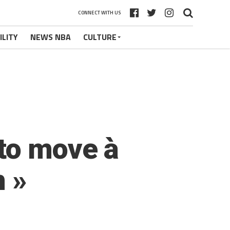
CONNECT WITH US
ILITY
NEWS NBA
CULTURE
 to move à
n »