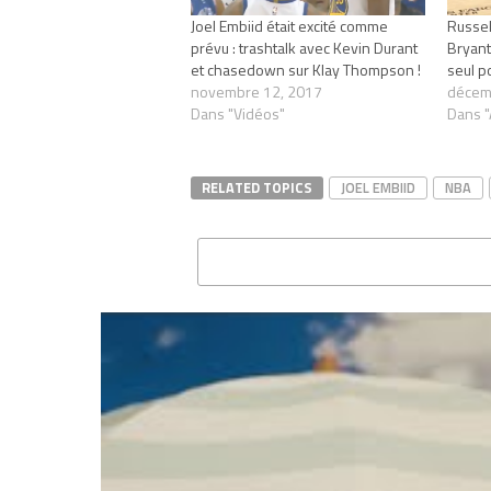
Joel Embiid était excité comme
Russel
prévu : trashtalk avec Kevin Durant
Bryant
et chasedown sur Klay Thompson !
seul p
novembre 12, 2017
décem
Dans "Vidéos"
Dans "
RELATED TOPICS
JOEL EMBIID
NBA