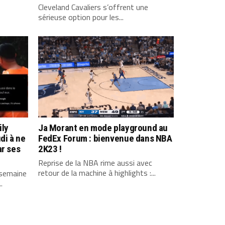
Cleveland Cavaliers s’offrent une
sérieuse option pour les...
ily
Ja Morant en mode playground au
di à ne
FedEx Forum : bienvenue dans NBA
ar ses
2K23 !
Reprise de la NBA rime aussi avec
retour de la machine à highlights :...
 semaine
.