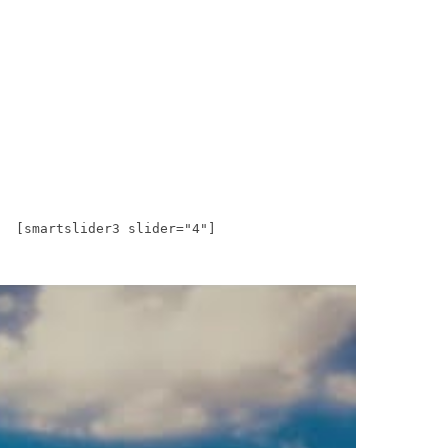
[smartslider3 slider="4"]