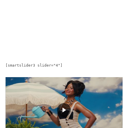
[smartslider3 slider="4"]