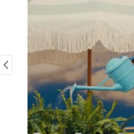
tant que jeune é
sorte franchi une
nombre de joueurs
très bons élément
Les Mavericks seront très a
été. Avec un Rick Carlisle 
se ramener à Dallas si la
premier tour de playoffs 
possible.
Partager :