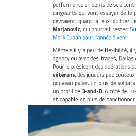
performance en dents de scie contre 
dirigeants qui vont essayer de le 
devraient quant à eux quitter l
Marjanovic
, qui pourrait rester.
Su
Mark Cuban pour l’année à venir.
Même s’il y a peu de flexibilité, i
agency ou avec des trades, Dallas 
Pour le président des opérations 
vétérans
, des joueurs peu coûteux
nouveau palier. En plus de soldats
un profil de
3-and-D
. A côté de L
et capable en plus de sanctionne
Mavs sait qu’il doit s’activer pour 
« Nous serons agr
C’est un gros été