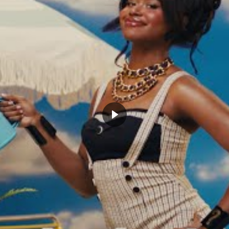
quipe, nous avons en quelque
 nouvelle étape. Peu importe le
, on a le sentiment d’avoir de
s qui matchent avec Luka »
ctifs sur le marché des agents libres cet
maintenu, de nombreux joueurs ont intérêt à
 franchise du Texas veut enfin passer ce
et garder Luka Doncic le plus longtemps