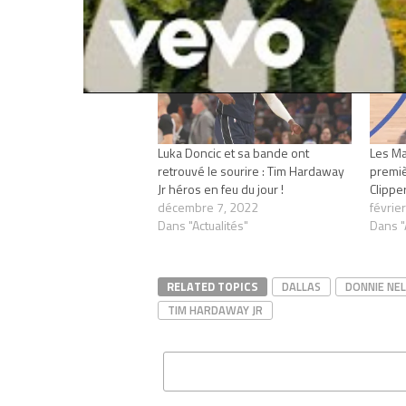
Articles similaires
Luka Doncic et sa bande ont
Les Ma
retrouvé le sourire : Tim Hardaway
premiè
Jr héros en feu du jour !
Clippe
décembre 7, 2022
févrie
Dans "Actualités"
Dans "
RELATED TOPICS
DALLAS
DONNIE NE
TIM HARDAWAY JR