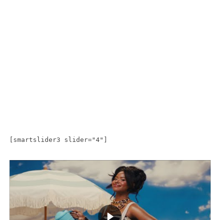
[smartslider3 slider="4"]