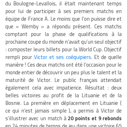
du
Boulogne-Levallois
, il était maintenant temps
pour lui de participer à ses premiers matchs en
équipe de France A. Le moins que l’on puisse dire et
que «
Wemby
» a répondu présent.
Ces matchs
comptant pour la phase de qualifications à la
prochaine coupe du monde n’avait qu’un seul objectif
:
composter leurs billets pour la
World
Cup
.
Objectif
rempli pour
Victor et ses coéquipiers
.
Et de quelle
manière !
Ces deux matchs ont été l’occasion pour le
monde entier de découvrir un peu plus le talent et la
maturité de Victor.
Le public français attendait
également cela avec impatience.
Résultat :
deux
belles victoires au profit de la Lituanie et de la
Bosnie.
La première en déplacement en Lituanie
(
ce
qui n’est jamais
simple )
, a permis à Victor de
s’illustrer avec un match à
20 points et 9 rebonds
en 24 minutes de temps de jeu dans une victoire 65