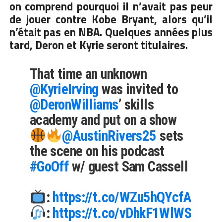
on comprend pourquoi il n’avait pas peur
de jouer contre Kobe Bryant, alors qu’il
n’était pas en NBA. Quelques années plus
tard, Deron et Kyrie seront titulaires.
That time an unknown
@KyrieIrving
was invited to
@DeronWilliams
’ skills
academy and put on a show
@AustinRivers25
sets
the scene on his podcast
#GoOff
w/ guest Sam Cassell
:
https://t.co/WZu5hQYcfA
:
https://t.co/vDhkF1WlWS