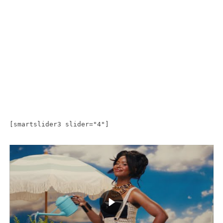
[smartslider3 slider="4"]