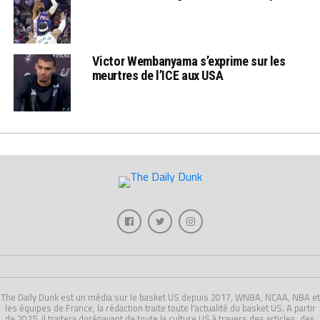
Victor Wembanyama s’exprime sur les
meurtres de l’ICE aux USA
The Daily Dunk est un média sur le basket US depuis 2017, WNBA, NCAA, NBA et
les équipes de France, la rédaction traite toute l'actualité du basket US. A partir
de 2025, il traitera dorénavant de toute la culture US à travers des articles, des