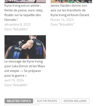
Kyrie Irving est un artiste :
James Harden donne son
feinte de passe, euro-step,
avis sur les transferts de
floater sur la raquette des
Kyrie Irving et Kevin Durant
Hornets !
février 14, 2023
décembre 8, 2022
Dans "Actualités"
Dans "Actualités"
Le message de Kyrie Irving
pour Luka Doncic et les Mavs
est simple : « Se préparer
pour la guerre »
avril 19, 2024
Dans "Actualités"
RELATED TOPICS
AUSTIN RIVERS
DERON WILLIAMS