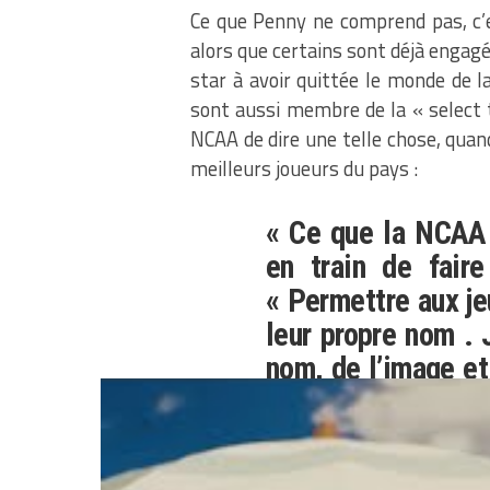
Ce que Penny ne comprend pas, c’
alors que certains sont déjà engagé
star à avoir quittée le monde de 
sont aussi membre de la « select 
NCAA de dire une telle chose, qua
meilleurs joueurs du pays :
« Ce que la NCAA p
en train de faire
« Permettre aux je
leur propre nom . 
nom, de l’image e
cela nous aide, en 
à mener la batail
étranger. »