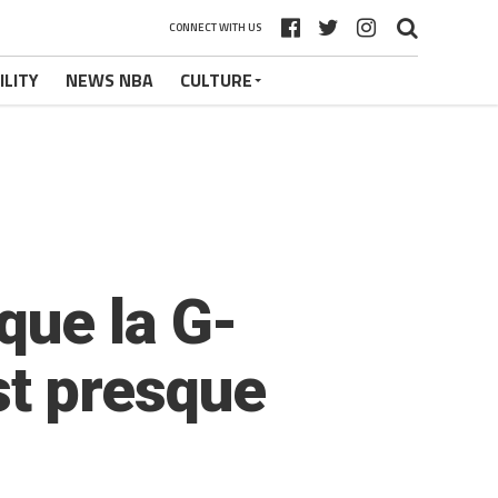
CONNECT WITH US
ILITY
NEWS NBA
CULTURE
que la G-
est presque