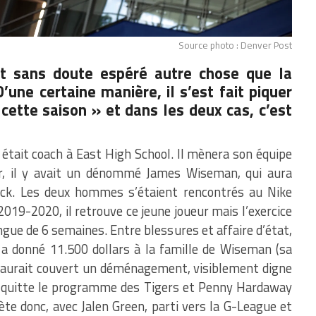
Source photo : Denver Post
t sans doute espéré autre chose que la
D’une certaine manière, il s’est fait piquer
cette saison » et dans les deux cas, c’est
 était coach à East High School. Il mènera son équipe
er, il y avait un dénommé James Wiseman, qui aura
 pick. Les deux hommes s’étaient rencontrés au Nike
2019-2020, il retrouve ce jeune joueur mais l’exercice
ue de 6 semaines. Entre blessures et affaire d’état,
a donné 11.500 dollars à la famille de Wiseman (sa
i aurait couvert un déménagement, visiblement digne
 il quitte le programme des Tigers et Penny Hardaway
épète donc, avec Jalen Green, parti vers la G-League et