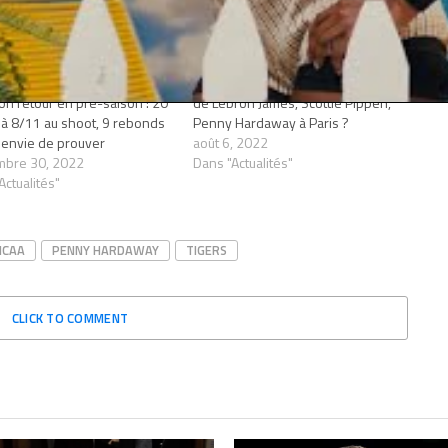
Wiseman envoie du sale
Comment aller voir le match des fils
on retour en pré-saison : 20
de Lebron James, Scottie Pippen,
 à 8/11 au shoot, 9 rebonds
Penny Hardaway à Paris ?
 envie de prouver
août 6, 2022
mbre 30, 2022
Dans "Actualités"
Actualités"
NCAA
PENNY HARDAWAY
TIGERS
CLICK TO COMMENT