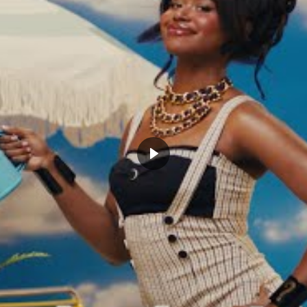
ils sont en train de perdre du terrain. Les
 en G-League et jamais la ligue ne donnera
e dollars aux joueurs mineurs. C’est toute
la NCAA se fait piéger à son propre jeu.
en pas compter sur le dos des joueurs, elle
battre la concurrence et non pour raison