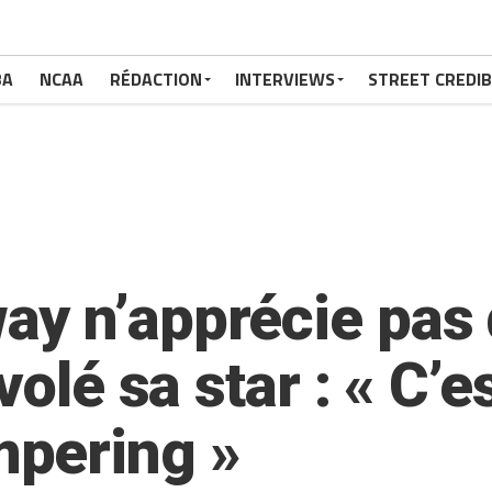
BA
NCAA
RÉDACTION
INTERVIEWS
STREET CREDIB
y n’apprécie pas 
volé sa star : « C’
pering »