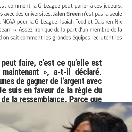
est comment la G-League peut parler à ces joueurs,
s avec des universités.
Jalen Green
n’est pas la seule
la NCAA pour la G-League. Isaiah Todd et Daishen Nix
team ». Assez ironique de la part d’un membre de la
nd on sait comment les grandes équipes recrutent les
eut faire, c’est ce qu’elle est
 maintenant », a-t-il déclaré.
unes de gagner de l’argent avec
Je suis en faveur de la règle du
t de la ressemblance. Parce que
tant qu’entraîneurs d’université,
le avec la G-League et à aller