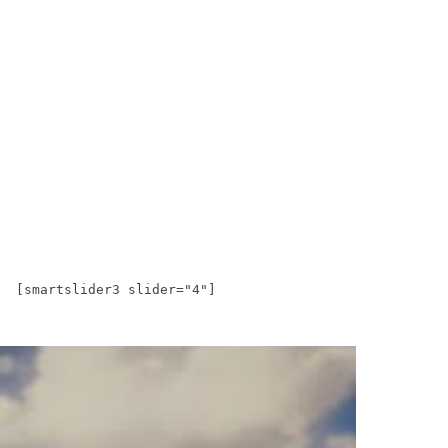
[smartslider3 slider="4"]