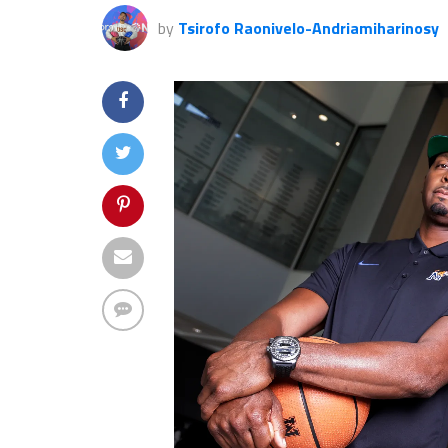
by
Tsirofo Raonivelo-Andriamiharinosy