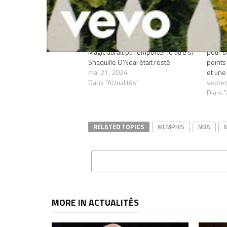
Penny Hardaway pense que le
James 
Magic aurait pu remporter le titre si
pour s
Shaquille O’Neal était resté
points
mai 21, 2024
et une
Dans "Actualités"
septe
Dans "
RELATED TOPICS
MEMPHIS
NBA
MORE IN ACTUALITÉS