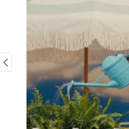
Les joueurs NCAA savent qu’
meilleurs joueurs s’en vont
des centaines de milliers d
l’ironie de l’histoire et 
Se faisant de l’oseille à n’
va les payer… Juste pour 
d’équité.
Partager :
Articles similaires