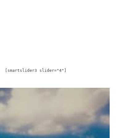
[smartslider3 slider="4"]