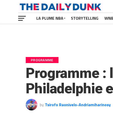
LA PLUME NBA
STORYTELLING
WN
PROGRAMME
Programme : l
Philadelphie e
by
Tsirofo Raonivelo-Andriamiharinosy