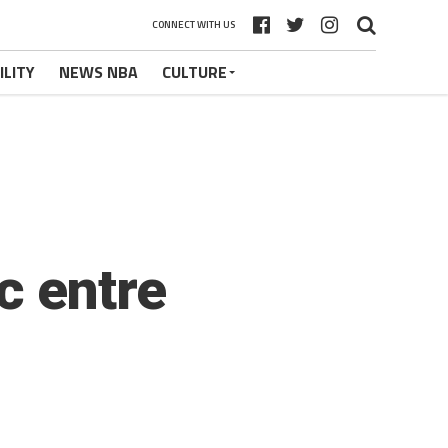
CONNECT WITH US
ILITY
NEWS NBA
CULTURE
c entre