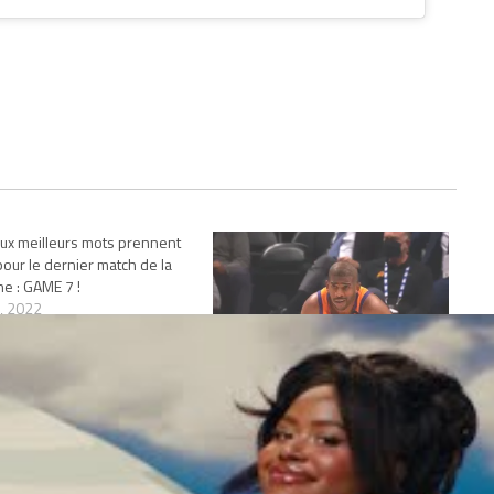
ux meilleurs mots prennent
pour le dernier match de la
e : GAME 7 !
, 2022
"programme"
Les Suns et les Grizzlies peuvent
se mettre en danger pendant que
Miami a l’occasion de finir le boulot
avril 26, 2022
Dans "Actualités"