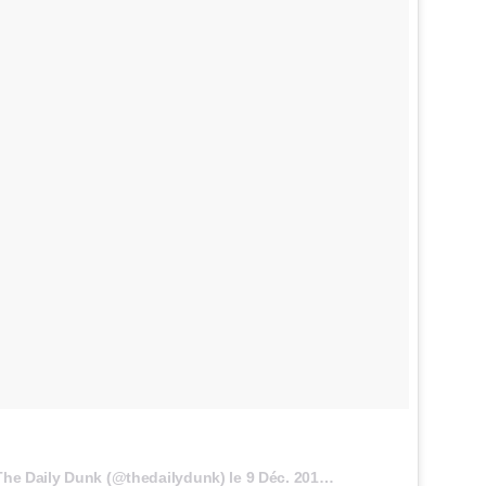
The Daily Dunk (@thedailydunk) le
9 Déc. 2017 à 9h30 PST