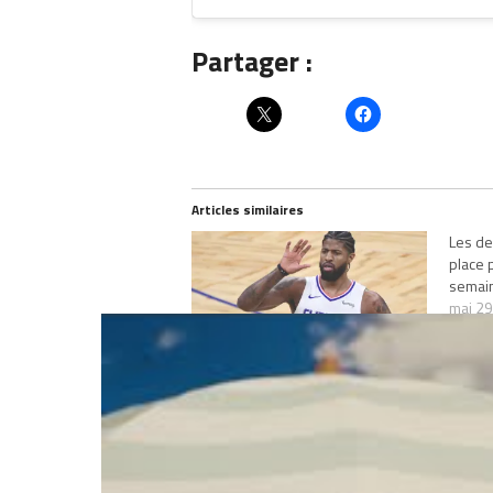
Partager :
Articles similaires
Les de
place 
semain
mai 29
Dans 
Le duel de la mort entre les Bucks
et les Sixers, les Lakers préparent
leurs vacances et on prie pour le
retour de Paul George !
mars 29, 2022
Dans "programme"