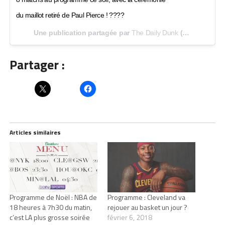
du maillot retiré de Paul Pierce ! ????
Une publication partagée par
The Daily Dunk
(@thedailydunk) le
Partager :
Articles similaires
Programme de Noël : NBA de
Programme : Cleveland va
18 heures à 7h30 du matin,
rejouer au basket un jour ?
c’est LA plus grosse soirée
février 6, 2018