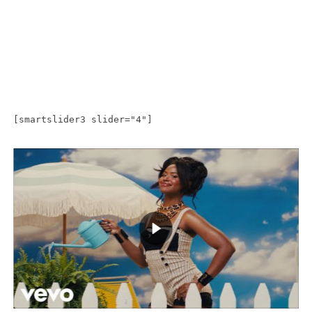
[smartslider3 slider="4"]