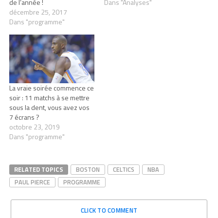
de l’année !
Dans "Analyses"
décembre 25, 2017
Dans "programme"
La vraie soirée commence ce
soir : 11 matchs à se mettre
sous la dent, vous avez vos
7 écrans ?
octobre 23, 2019
Dans "programme"
RELATED TOPICS
BOSTON
CELTICS
NBA
PAUL PIERCE
PROGRAMME
CLICK TO COMMENT