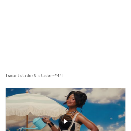
[smartslider3 slider="4"]