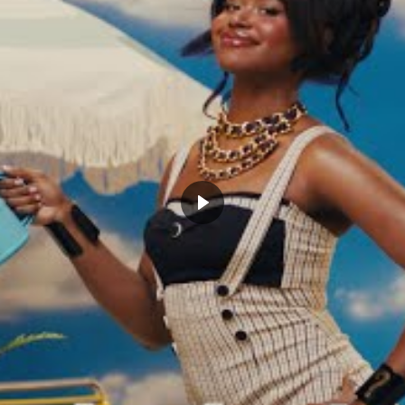
eorge fait taire des bouches
Paul George, MVPG en vue : un
non clutchitude : « je m’en
mois de février exceptionnel, une
es stats »
saison incroyable et surtout un
bre 6, 2018
joueur qui assume enfin son talent
Actualités"
février 22, 2019
Dans "Actualités"