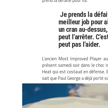
prend la défaite pour lui.
Je prends la défai
meilleur job pour ai
un cran au-dessus,
peut l’arrêter. C’e
peut pas l’aider.
L’ancien Most Improved Player au
présent samedi soir dans le choc i
Heat qui est costaud en défense. En
sait que Paul George a déjà porté s
Paul George ne rentre plus 
sérieusement, les mauvaises p
compliqué pour l’ancien Pacer de