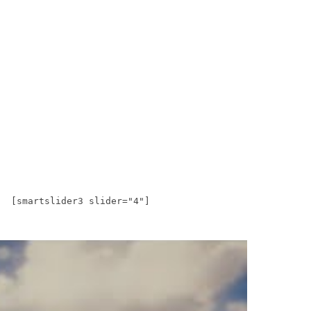
[smartslider3 slider="4"]