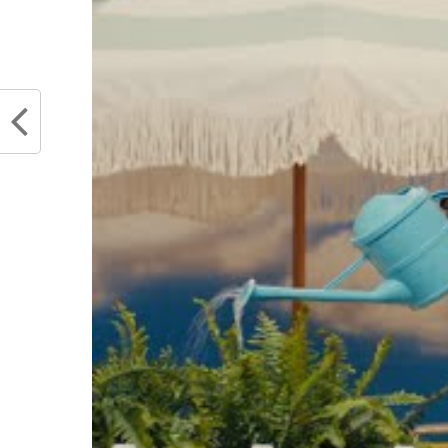
Partager :
Articles similaires
Paul George, bien plus qu’un
Paul G
lieutenant pour Russell Westbrook
sur sa 
: « J’assure tes arrières, la saison
fiche d
dure 82 matchs. »
décem
décembre 11, 2018
Dans "
Dans "Actualités"