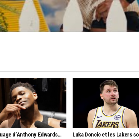
RUSSELL WESTBROOK
THUNDER
CLICK TO COMMENT
quage d’Anthony Edwards…
Luka Doncic et les Lakers s