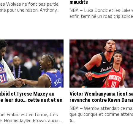
maudits
es Wolves ne font pas partie
ris pour une raison. Anthony...
NBA – Luka Doncic et les Laker
enfin terminé un road trip solide,
biid et Tyrese Maxey au
Victor Wembanyama tient s
e leur duo… cette nuit et en
revanche contre Kevin Dura
NBA – Wemby attendait ce mat
que quiconque et comme attend
el Embiid est en forme, très
a...
. Hormis Jaylen Brown, aucun...