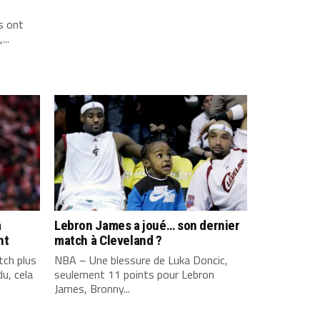
s ont
...
a
Lebron James a joué… son dernier
nt
match à Cleveland ?
ch plus
NBA – Une blessure de Luka Doncic,
u, cela
seulement 11 points pour Lebron
James, Bronny...