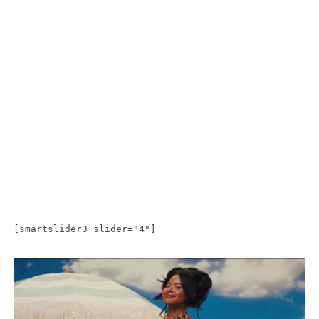
[smartslider3 slider="4"]