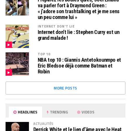
va parler fort à Draymond Green :
« j’adore son trashtalking et je me sens
un peu comme lui »
INTERNET DON'T LIE
Internet don’t lie : Stephen Curry est un
grand malade !
TOP 10
NBA top 10 : Giannis Antetokounmpo et
Eric Bledsoe déjà comme Batman et
Robin
MORE POSTS
HEADLINES
TRENDING
VIDEOS
ACTUALITÉS
Derrick White et le lien d’âme avec le Heat