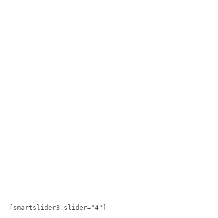
[smartslider3 slider="4"]