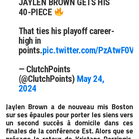
JAYLEN BROWN GETS HIS
40-PIECE
That ties his playoff career-
high in
points.
pic.twitter.com/PzAtwF0Vd
— ClutchPoints
(@ClutchPoints)
May 24,
2024
Jaylen Brown a de nouveau mis Boston
sur ses épaules pour porter les siens vers
un second succès à domicile dans ces
finales de la conférence Est. Alors que se
présage le retour de Kristaps Porzingis,