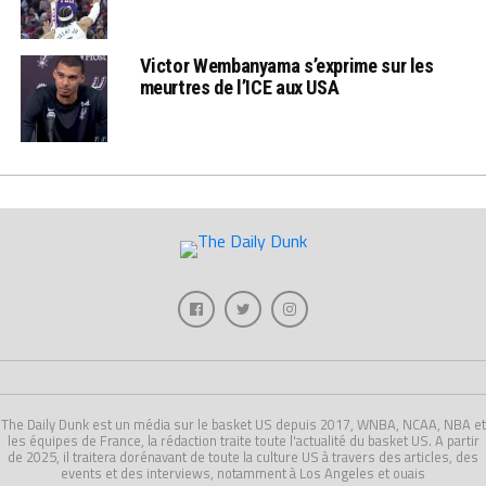
Victor Wembanyama s’exprime sur les
meurtres de l’ICE aux USA
The Daily Dunk est un média sur le basket US depuis 2017, WNBA, NCAA, NBA et
les équipes de France, la rédaction traite toute l'actualité du basket US. A partir
de 2025, il traitera dorénavant de toute la culture US à travers des articles, des
events et des interviews, notamment à Los Angeles et ouais