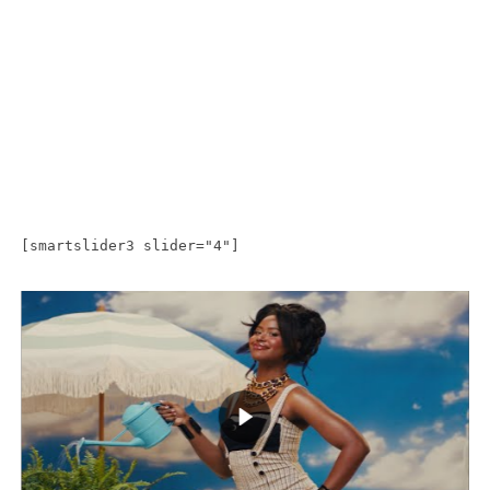
[smartslider3 slider="4"]