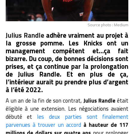
Source photo : Medium
Julius Randle
adhère vraiment au projet à
la grosse pomme. Les Knicks ont un
management compétent et…ça fait
bizarre. Du coup, de bonnes décisions sont
prises, et ça continue par la prolongation
de Julius Randle. Et en plus de ça,
l’intérieur aurait pu prendre plus d’argent
à l’été 2022.
A un an de la fin de son contrat,
Julius Randle
était
éligible à une extension. Les négociations avaient
débuté et
les deux parties sont finalement
parvenues à trouver un accord
à hauteur de 117
millions de dollars sur quatre ans
pour prolonger