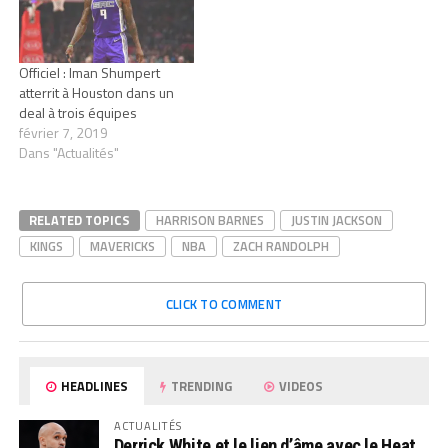
Officiel : Iman Shumpert
atterrit à Houston dans un
deal à trois équipes
février 7, 2019
Dans "Actualités"
RELATED TOPICS
HARRISON BARNES
JUSTIN JACKSON
KINGS
MAVERICKS
NBA
ZACH RANDOLPH
CLICK TO COMMENT
HEADLINES
TRENDING
VIDEOS
ACTUALITÉS
Derrick White et le lien d’âme avec le Heat