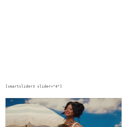
[smartslider3 slider="4"]