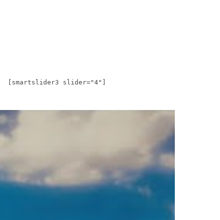
[smartslider3 slider="4"]