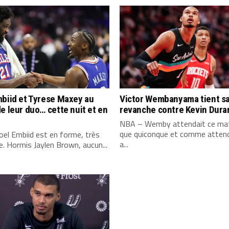
biid et Tyrese Maxey au
Victor Wembanyama tient s
e leur duo… cette nuit et en
revanche contre Kevin Dura
NBA – Wemby attendait ce mat
que quiconque et comme attend
el Embiid est en forme, très
a...
. Hormis Jaylen Brown, aucun...