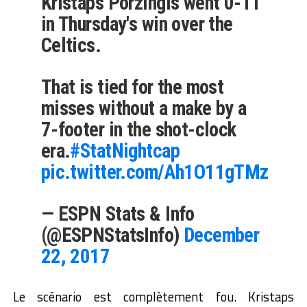
Kristaps Porzingis went 0-11
in Thursday's win over the
Celtics.
That is tied for the most
misses without a make by a
7-footer in the shot-clock
era.
#StatNightcap
pic.twitter.com/Ah1O11gTMz
— ESPN Stats & Info
(@ESPNStatsInfo)
December
22, 2017
Le scénario est complètement fou. Kristaps