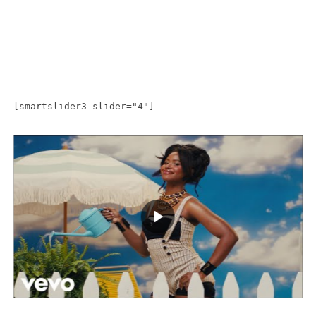
[smartslider3 slider="4"]