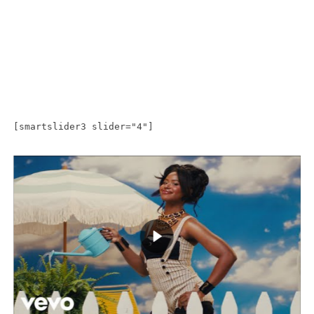
[smartslider3 slider="4"]