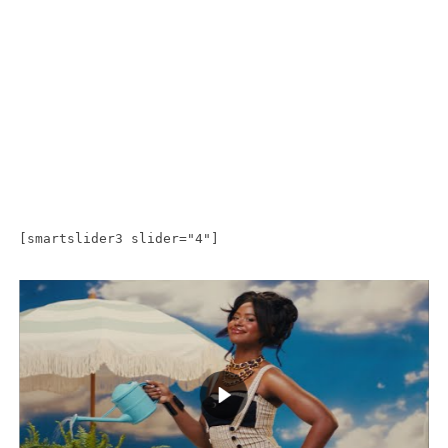
[smartslider3 slider="4"]