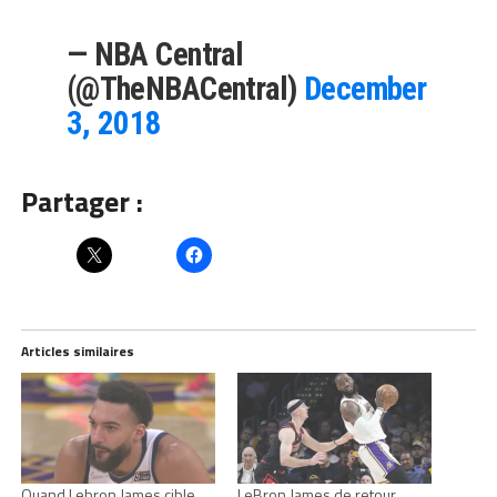
— NBA Central
(@TheNBACentral)
December
3, 2018
Partager :
Articles similaires
Quand Lebron James cible
LeBron James de retour,