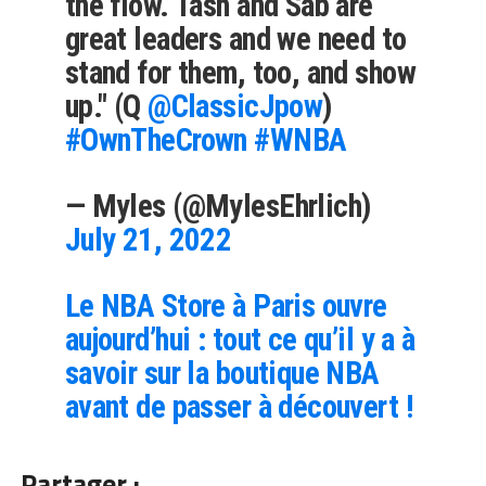
the flow. Tash and Sab are
great leaders and we need to
stand for them, too, and show
up." (Q
@ClassicJpow
)
#OwnTheCrown
#WNBA
— Myles (@MylesEhrlich)
July 21, 2022
Le NBA Store à Paris ouvre
aujourd’hui : tout ce qu’il y a à
savoir sur la boutique NBA
avant de passer à découvert !
Partager :