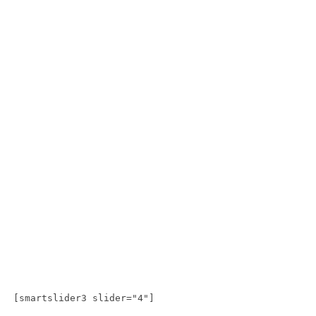
[smartslider3 slider="4"]