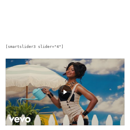
[smartslider3 slider="4"]